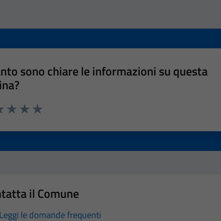
nto sono chiare le informazioni su questa
ina?
a 1 stelle su 5
luta 2 stelle su 5
Valuta 3 stelle su 5
Valuta 4 stelle su 5
Valuta 5 stelle su 5
tatta il Comune
Leggi le domande frequenti