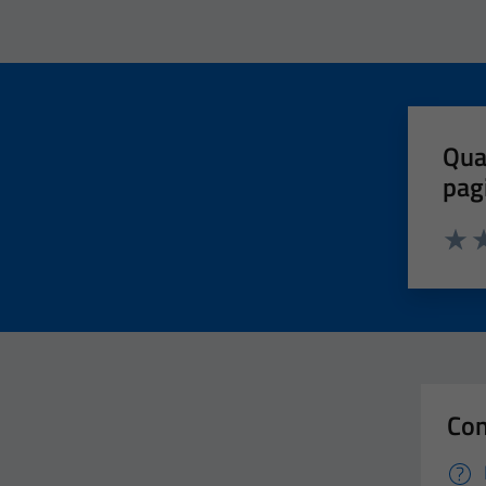
Qua
pag
Valut
Va
Con