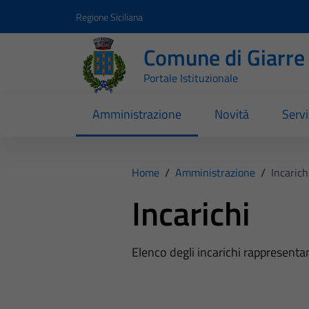
Vai ai contenuti
Vai al footer
Regione Siciliana
Comune di Giarre
Portale Istituzionale
Amministrazione
Novità
Servi
Home
/
Amministrazione
/
Incarich
Incarichi
Elenco degli incarichi rappresenta