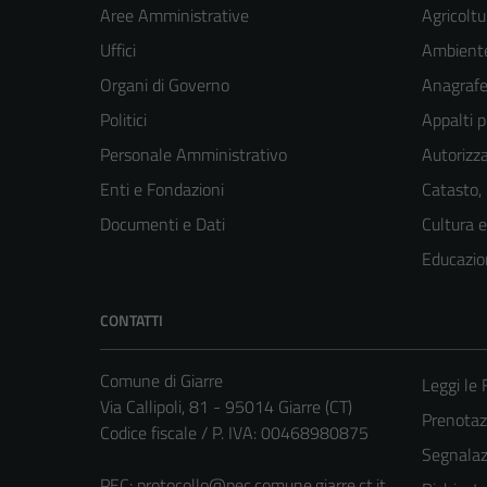
Aree Amministrative
Agricoltu
Uffici
Ambient
Organi di Governo
Anagrafe 
Politici
Appalti p
Personale Amministrativo
Autorizza
Enti e Fondazioni
Catasto,
Documenti e Dati
Cultura 
Educazio
CONTATTI
Comune di Giarre
Leggi le
Via Callipoli, 81 - 95014 Giarre (CT)
Prenota
Codice fiscale / P. IVA: 00468980875
Segnalazi
PEC:
protocollo@pec.comune.giarre.ct.it