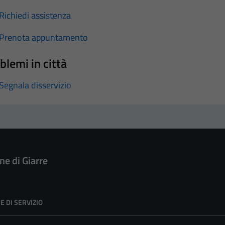
Richiedi assistenza
Prenota appuntamento
blemi in città
Segnala disservizio
e di Giarre
E DI SERVIZIO