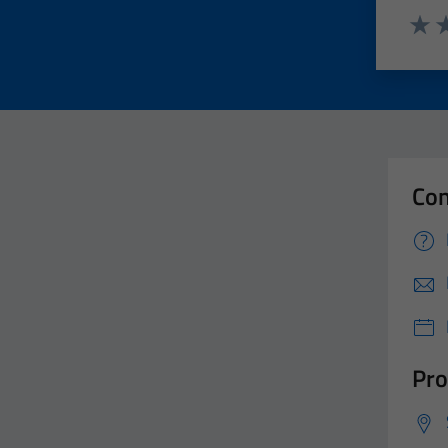
Valut
Va
Con
Pro