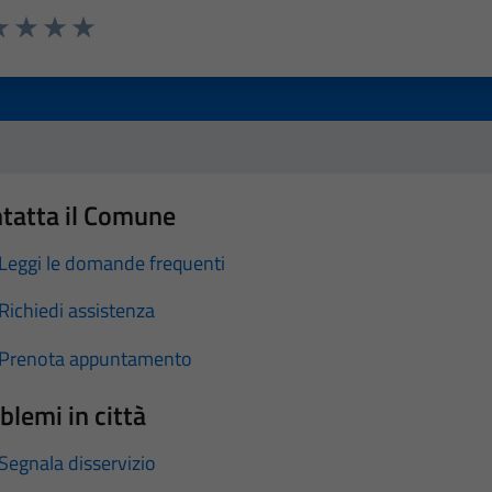
a 1 stelle su 5
luta 2 stelle su 5
Valuta 3 stelle su 5
Valuta 4 stelle su 5
Valuta 5 stelle su 5
tatta il Comune
Leggi le domande frequenti
Richiedi assistenza
Prenota appuntamento
blemi in città
Segnala disservizio