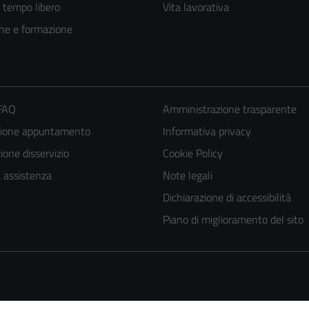
e tempo libero
Vita lavorativa
ne e formazione
 FAQ
Amministrazione trasparente
zione appuntamento
Informativa privacy
one disservizio
Cookie Policy
a assistenza
Note legali
Dichiarazione di accessibilità
Piano di miglioramento del sito