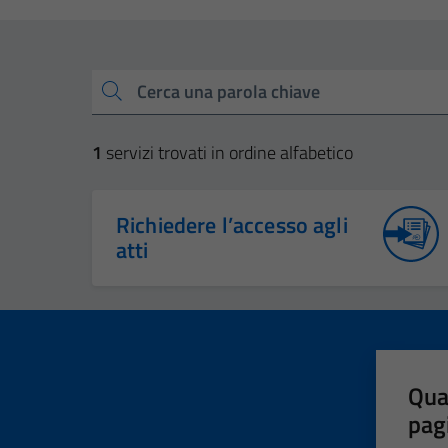
Esplora tutti i servizi
Cerca una parola chiave
1
servizi trovati in ordine alfabetico
Richiedere l’accesso agli
atti
Qua
pag