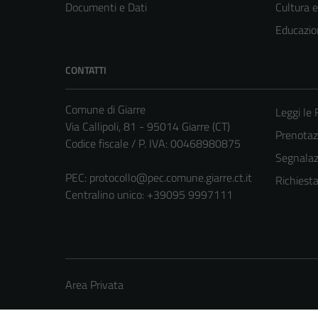
Documenti e Dati
Cultura 
Educazio
CONTATTI
Comune di Giarre
Leggi le
Via Callipoli, 81 - 95014 Giarre (CT)
Prenota
Codice fiscale / P. IVA: 00468980875
Segnalazi
PEC:
protocollo@pec.comune.giarre.ct.it
Richiest
Centralino unico: +39095 9997111
Area Privata