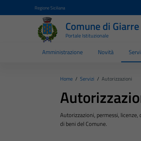
Vai ai contenuti
Vai al footer
Regione Siciliana
Comune di Giarre
Portale Istituzionale
Amministrazione
Novità
Servi
Home
/
Servizi
/
Autorizzazioni
Autorizzazio
Autorizzazioni, permessi, licenze, c
di beni del Comune.