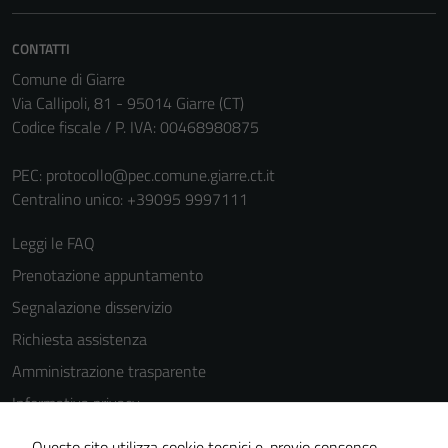
CONTATTI
Comune di Giarre
Via Callipoli, 81 - 95014 Giarre (CT)
Codice fiscale / P. IVA: 00468980875
PEC:
protocollo@pec.comune.giarre.ct.it
Centralino unico: +39095 9997111
Leggi le FAQ
Prenotazione appuntamento
Segnalazione disservizio
Richiesta assistenza
Amministrazione trasparente
Informativa privacy
Cookie Policy
Questo sito utilizza cookie tecnici e, previo consenso,