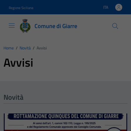
Vai ai contenuti
Vai al footer
ITA
Regione Siciliana
Lingua attiva:
Comune di Giarre
Home
/
Novità
/
Avvisi
Avvisi
Novità