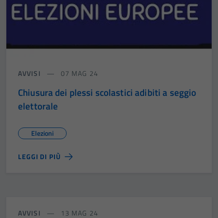
sono necessari
per il
funzionamento
del sito e non
possono
essere
disabilitati.
AVVISI
07 MAG 24
Questi cookie
Chiusura dei plessi scolastici adibiti a seggio
non raccolgono
elettorale
informazioni
personali.
Elezioni
LEGGI DI PIÙ
AVVISI
13 MAG 24