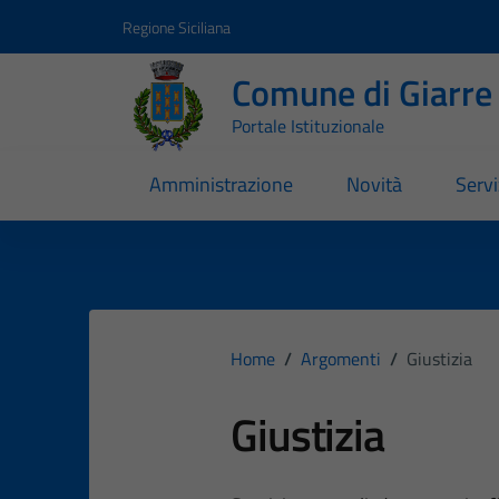
Vai ai contenuti
Vai al footer
Regione Siciliana
Comune di Giarre
Portale Istituzionale
Amministrazione
Novità
Servi
Home
/
Argomenti
/
Giustizia
Giustizia