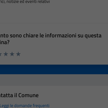
'argomento
ci, notizie ed eventi relativi
nto sono chiare le informazioni su questa
ina?
a 1 stelle su 5
luta 2 stelle su 5
Valuta 3 stelle su 5
Valuta 4 stelle su 5
Valuta 5 stelle su 5
tatta il Comune
Leggi le domande frequenti