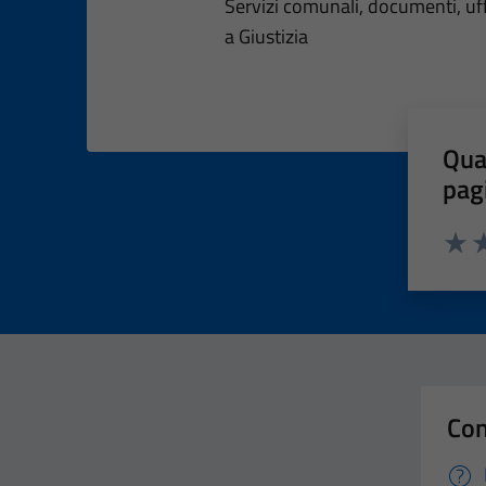
Dettagli dell
Servizi comunali, documenti, uffi
a Giustizia
Qua
pag
Valut
Va
Con