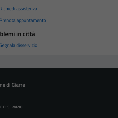
Richiedi assistenza
Prenota appuntamento
blemi in città
Segnala disservizio
e di Giarre
E DI SERVIZIO