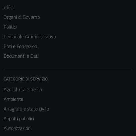
Uffici
Organi di Governo
Politici
Personale Amministrativo
Enti e Fondazioni
Documenti e Dati
CATEGORIE DI SERVIZIO
Tecnici
Agricoltura e pesca
Questi cookie
sono necessari
Ambiente
per il
Anagrafe e stato civile
funzionamento
Appalti pubblici
del sito e non
possono
Autorizzazioni
essere