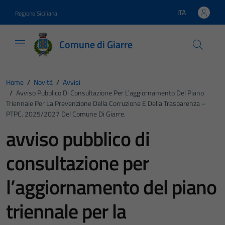
Vai ai contenuti
Vai al footer
ITA
Regione Siciliana
Lingua attiva:
Comune di Giarre
Home
/
Novità
/
Avvisi
/
Avviso Pubblico Di Consultazione Per L’aggiornamento Del Piano
Triennale Per La Prevenzione Della Corruzione E Della Trasparenza –
PTPC. 2025/2027 Del Comune Di Giarre.
avviso pubblico di
consultazione per
l’aggiornamento del piano
triennale per la