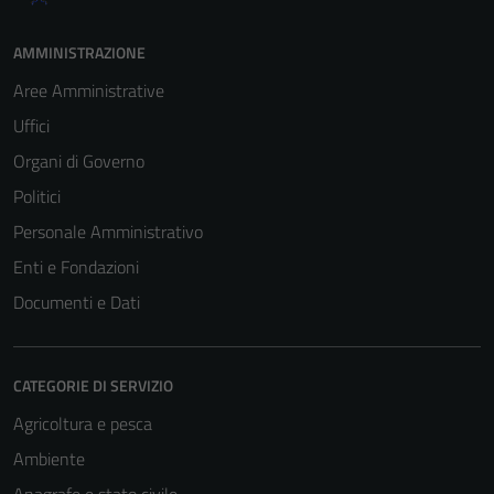
AMMINISTRAZIONE
Aree Amministrative
Uffici
Organi di Governo
Politici
Personale Amministrativo
Enti e Fondazioni
Documenti e Dati
Tecnici
Questi cookie
CATEGORIE DI SERVIZIO
sono necessari
Agricoltura e pesca
per il
funzionamento
Ambiente
del sito e non
Anagrafe e stato civile