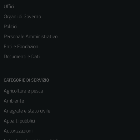
Uffici
Organi di Governo
Politici
Personale Amministrativo
Enti e Fondazioni
Documenti e Dati
CATEGORIE DI SERVIZIO
Tecnici
Agricoltura e pesca
Questi cookie
sono necessari
Ambiente
per il
Anagrafe e stato civile
funzionamento
Appalti pubblici
del sito e non
possono
Autorizzazioni
essere