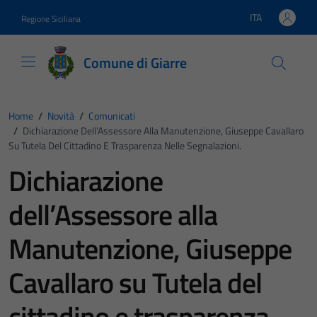
Vai ai contenuti
Vai al footer
ITA
Regione Siciliana
Lingua attiva:
Comune di Giarre
Home
/
Novità
/
Comunicati
/
Dichiarazione Dell’Assessore Alla Manutenzione, Giuseppe Cavallaro
Su Tutela Del Cittadino E Trasparenza Nelle Segnalazioni.
Dichiarazione
dell’Assessore alla
Manutenzione, Giuseppe
Cavallaro su Tutela del
cittadino e trasparenza