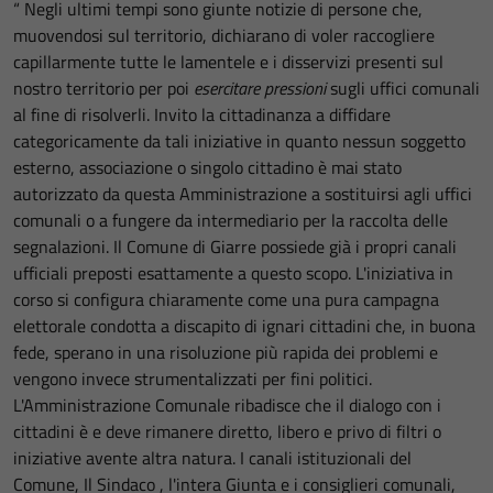
“ Negli ultimi tempi sono giunte notizie di persone che,
muovendosi sul territorio, dichiarano di voler raccogliere
capillarmente tutte le lamentele e i disservizi presenti sul
nostro territorio per poi
esercitare pressioni
sugli uffici comunali
al fine di risolverli. Invito la cittadinanza a diffidare
categoricamente da tali iniziative in quanto nessun soggetto
esterno, associazione o singolo cittadino è mai stato
autorizzato da questa Amministrazione a sostituirsi agli uffici
comunali o a fungere da intermediario per la raccolta delle
segnalazioni. Il Comune di Giarre possiede già i propri canali
ufficiali preposti esattamente a questo scopo. L'iniziativa in
corso si configura chiaramente come una pura campagna
elettorale condotta a discapito di ignari cittadini che, in buona
fede, sperano in una risoluzione più rapida dei problemi e
vengono invece strumentalizzati per fini politici.
L'Amministrazione Comunale ribadisce che il dialogo con i
cittadini è e deve rimanere diretto, libero e privo di filtri o
iniziative avente altra natura. I canali istituzionali del
Comune, Il Sindaco , l'intera Giunta e i consiglieri comunali,