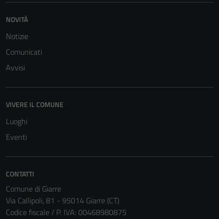
del sito e non
possono
NOVITÀ
essere
Notizie
disabilitati.
Questi cookie
Comunicati
non raccolgono
Avvisi
informazioni
personali.
VIVERE IL COMUNE
Luoghi
Eventi
CONTATTI
Comune di Giarre
Via Callipoli, 81 - 95014 Giarre (CT)
Codice fiscale / P. IVA: 00468980875