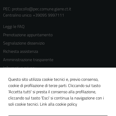
PEC:
protocollo@pec.comune.giarre.ct.it
Centralino unico: +39095 9997111
Leggi le FAQ
Prenotazione appuntamento
Segnalazione disservizio
Richiesta assistenza
Amministrazione trasparente
Informativa privacy
Cookie Policy
Questo sito utilizza cookie tecnici e, previo consenso,
Note legali
cookie di profilazione di terze parti. Cliccando sul tasto
'Accetta tutti' si presta il consenso alla profilazione,
Dichiarazione di accessibilità
cliccando sul tasto 'Esci' si continua la navigazione con i
Piano di miglioramento del sito
soli cookie tecnici.
Link alla cookie policy