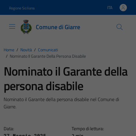
Vai ai contenuti
Vai al footer
ITA
Regione Siciliana
Lingua attiva:
Comune di Giarre
Home
/
Novità
/
Comunicati
/
Nominato Il Garante Della Persona Disabile
Nominato il Garante della
persona disabile
Nominato il Garante della persona disabile nel Comune di
Giarre.
Data:
Tempo di lettura:
2 min
27 Maggio 2025