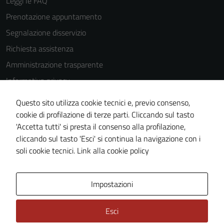
Leggi le FAQ
Prenotazione appuntamento
Segnalazione disservizio
Richiesta assistenza
Amministrazione trasparente
Informativa privacy
Cookie Policy
Questo sito utilizza cookie tecnici e, previo consenso,
Note legali
cookie di profilazione di terze parti. Cliccando sul tasto
'Accetta tutti' si presta il consenso alla profilazione,
Dichiarazione di accessibilità
cliccando sul tasto 'Esci' si continua la navigazione con i
Piano di miglioramento del sito
soli cookie tecnici.
Link alla cookie policy
Area Privata
Impostazioni
Esci