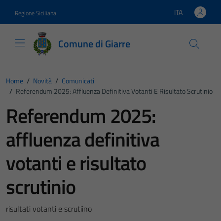
Vai ai contenuti
Vai al footer
ITA
Regione Siciliana
Lingua attiva:
Comune di Giarre
Home
/
Novità
/
Comunicati
/
Referendum 2025: Affluenza Definitiva Votanti E Risultato Scrutinio
Referendum 2025:
affluenza definitiva
votanti e risultato
scrutinio
risultati votanti e scrutiino