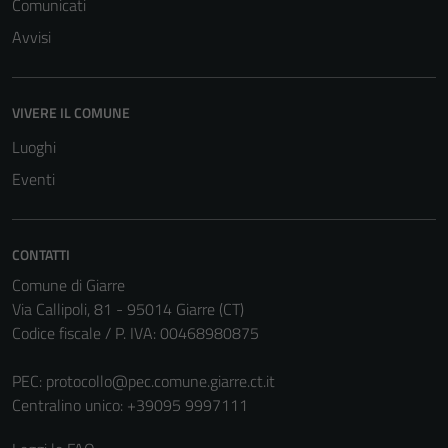
Comunicati
Avvisi
Tecnici
Questi cookie
sono necessari
VIVERE IL COMUNE
per il
Luoghi
funzionamento
Eventi
del sito e non
possono
essere
disabilitati.
CONTATTI
Questi cookie
Comune di Giarre
non raccolgono
Via Callipoli, 81 - 95014 Giarre (CT)
informazioni
Codice fiscale / P. IVA: 00468980875
personali.
PEC:
protocollo@pec.comune.giarre.ct.it
Centralino unico: +39095 9997111