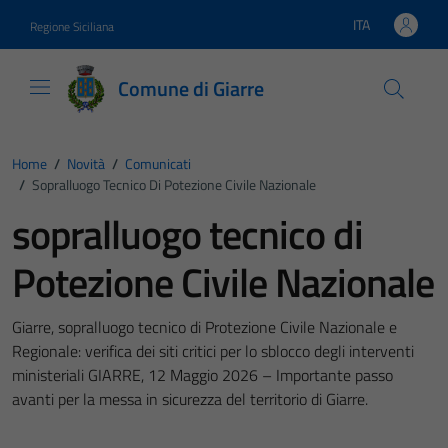
Vai ai contenuti
Vai al footer
ITA
Regione Siciliana
Lingua attiva:
Comune di Giarre
Home
/
Novità
/
Comunicati
/
Sopralluogo Tecnico Di Potezione Civile Nazionale
sopralluogo tecnico di
Potezione Civile Nazionale
Giarre, sopralluogo tecnico di Protezione Civile Nazionale e
Regionale: verifica dei siti critici per lo sblocco degli interventi
ministeriali GIARRE, 12 Maggio 2026 – Importante passo
avanti per la messa in sicurezza del territorio di Giarre.