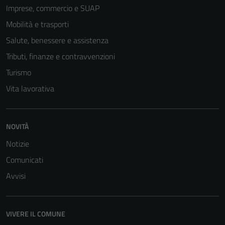
Imprese, commercio e SUAP
Mobilità e trasporti
Salute, benessere e assistenza
Tributi, finanze e contravvenzioni
Turismo
Vita lavorativa
Tecnici
Questi cookie
NOVITÀ
sono necessari
Notizie
per il
funzionamento
Comunicati
del sito e non
Avvisi
possono
essere
disabilitati.
VIVERE IL COMUNE
Questi cookie