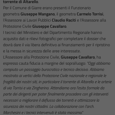
torrente di Altarello
.
Per il Comune di Giarre erano presenti il Funzionario
geometra
Giuseppe Mangano
, il geometra
Carmelo Torrisi
,
l'Assessore ai Lavori Pubblici
Claudio Raciti
e l'Assessore alla
Protezione Civile
Giuseppe Cavallaro
.
I tecnici del Ministero e del Dipartimento Regionale hanno
acquisito dati e rilievi fotografici per completare il dossier che
dovrà dare il via libera definitivo ai finanziamenti per il ripristino
e la messa in sicurezza delle aree interessate.
L'Assessore alla Protezione Civile,
Giuseppe Cavallaro
, ha
espresso cauta fiducia a margine del sopralluogo:
"Oggi abbiamo
compiuto un passaggio burocratico e tecnico decisivo. Abbiamo
mostrato ai vertici della Protezione Civile nazionale e regionale le
fragilità dei nostri siti, in particolare il torrente di Altarello e le arterie
di via Torrisi e via Zingherino. Attendiamo ora l'esito formale da
parte dei dirigenti per poter finalmente procedere con gli interventi
necessari a migliorare il deflusso dei torrenti e ottimizzare la
sicurezza dei nostri cittadini. La collaborazione con l'arch.
Marchesini e i tecnici intervenuti è stata massima."