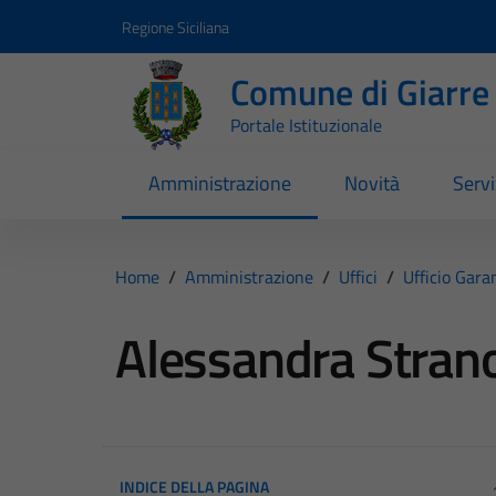
Vai ai contenuti
Vai al footer
Regione Siciliana
Comune di Giarre
Portale Istituzionale
Amministrazione
Novità
Servi
Home
/
Amministrazione
/
Uffici
/
Ufficio Gara
Alessandra Stran
INDICE DELLA PAGINA