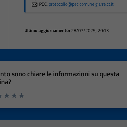
PEC:
protocollo@pec.comune.giarre.ct.it
Ultimo aggiornamento:
28/07/2025, 20:13
nto sono chiare le informazioni su questa
ina?
a 1 stelle su 5
luta 2 stelle su 5
Valuta 3 stelle su 5
Valuta 4 stelle su 5
Valuta 5 stelle su 5