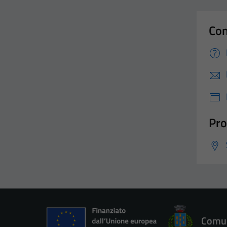
Con
Pro
Comun