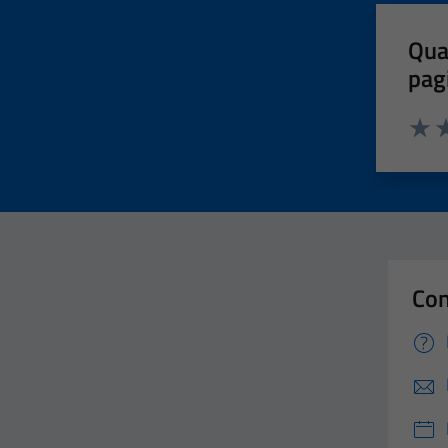
Qua
pag
Valut
Va
Con