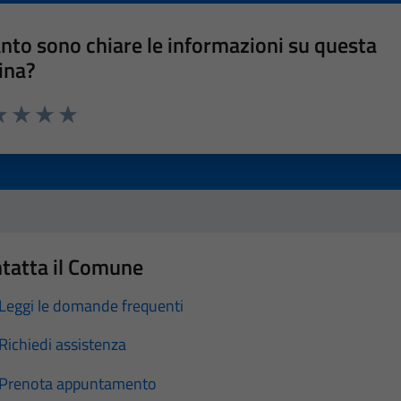
nto sono chiare le informazioni su questa
ina?
a 1 stelle su 5
luta 2 stelle su 5
Valuta 3 stelle su 5
Valuta 4 stelle su 5
Valuta 5 stelle su 5
tatta il Comune
Leggi le domande frequenti
Richiedi assistenza
Prenota appuntamento