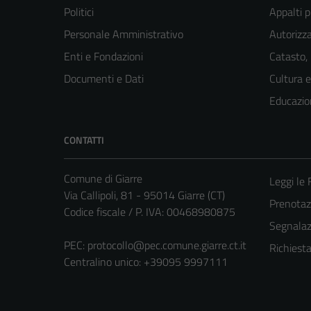
Politici
Appalti p
Personale Amministrativo
Autorizza
Enti e Fondazioni
Catasto,
Documenti e Dati
Cultura 
Educazio
CONTATTI
Comune di Giarre
Leggi le
Via Callipoli, 81 - 95014 Giarre (CT)
Prenota
Codice fiscale / P. IVA: 00468980875
Segnalazi
PEC:
protocollo@pec.comune.giarre.ct.it
Richiest
Centralino unico: +39095 9997111