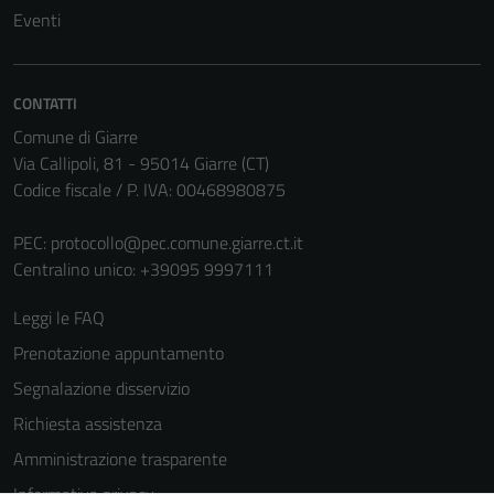
Eventi
CONTATTI
Comune di Giarre
Via Callipoli, 81 - 95014 Giarre (CT)
Codice fiscale / P. IVA: 00468980875
Tecnici
PEC:
protocollo@pec.comune.giarre.ct.it
Questi cookie
Centralino unico: +39095 9997111
sono necessari
per il
Leggi le FAQ
funzionamento
Prenotazione appuntamento
del sito e non
possono
Segnalazione disservizio
essere
Richiesta assistenza
disabilitati.
Amministrazione trasparente
Questi cookie
non raccolgono
Informativa privacy