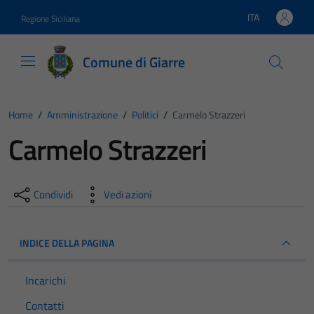
Vai ai contenuti
Vai al footer
ITA
Regione Siciliana
Lingua attiva:
Comune di Giarre
Home
/
Amministrazione
/
Politici
/
Carmelo Strazzeri
Carmelo Strazzeri
Condividi
Vedi azioni
INDICE DELLA PAGINA
Incarichi
Contatti