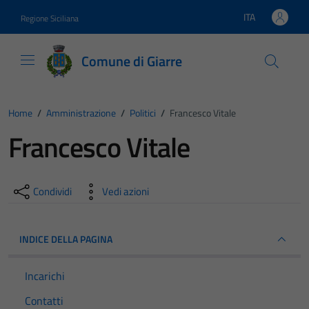
Vai ai contenuti
Vai al footer
ITA
Regione Siciliana
Lingua attiva:
Comune di Giarre
Home
/
Amministrazione
/
Politici
/
Francesco Vitale
Francesco Vitale
Condividi
Vedi azioni
INDICE DELLA PAGINA
Incarichi
Contatti