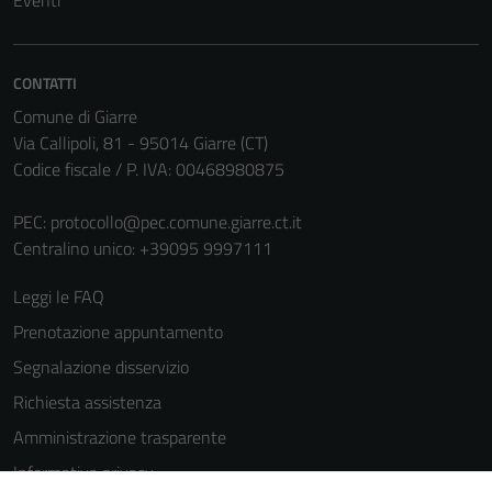
Eventi
CONTATTI
Comune di Giarre
Via Callipoli, 81 - 95014 Giarre (CT)
Codice fiscale / P. IVA: 00468980875
Tecnici
PEC:
protocollo@pec.comune.giarre.ct.it
Questi cookie
Centralino unico: +39095 9997111
sono necessari
per il
Leggi le FAQ
funzionamento
Prenotazione appuntamento
del sito e non
Segnalazione disservizio
possono
essere
Richiesta assistenza
disabilitati.
Amministrazione trasparente
Questi cookie
Informativa privacy
non raccolgono