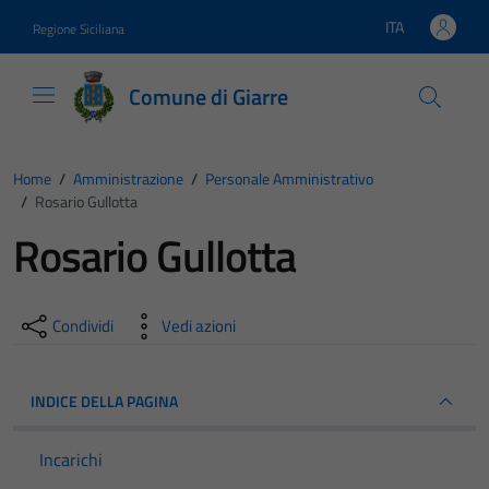
Vai ai contenuti
Vai al footer
ITA
Regione Siciliana
Lingua attiva:
Comune di Giarre
Home
/
Amministrazione
/
Personale Amministrativo
/
Rosario Gullotta
Rosario Gullotta
Condividi
Vedi azioni
INDICE DELLA PAGINA
Incarichi