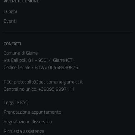
Tecnici
VIVERE IL COMUNE
Questi cookie
Luoghi
sono necessari
Eventi
per il
funzionamento
del sito e non
CONTATTI
possono
essere
Comune di Giarre
disabilitati.
Via Callipoli, 81 - 95014 Giarre (CT)
Questi cookie
Codice fiscale / P. IVA: 00468980875
non raccolgono
informazioni
PEC:
protocollo@pec.comune.giarre.ct.it
personali.
Centralino unico: +39095 9997111
Leggi le FAQ
Prenotazione appuntamento
Segnalazione disservizio
Richiesta assistenza