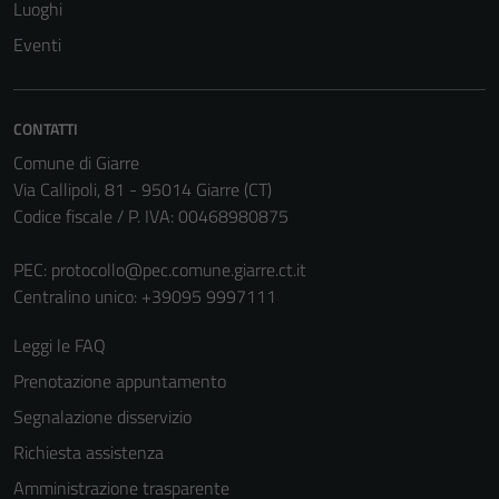
Luoghi
Eventi
CONTATTI
Comune di Giarre
Via Callipoli, 81 - 95014 Giarre (CT)
Codice fiscale / P. IVA: 00468980875
Tecnici
Questi cookie
PEC:
protocollo@pec.comune.giarre.ct.it
sono necessari
Centralino unico: +39095 9997111
per il
Leggi le FAQ
funzionamento
del sito e non
Prenotazione appuntamento
possono
Segnalazione disservizio
essere
Richiesta assistenza
disabilitati.
Questi cookie
Amministrazione trasparente