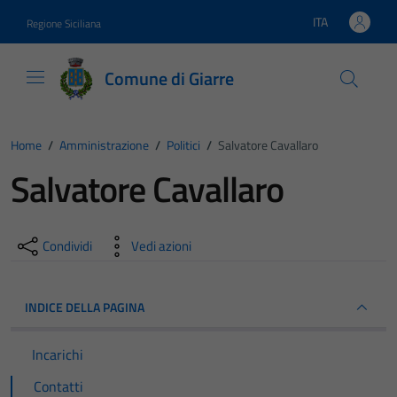
Vai ai contenuti
Vai al footer
ITA
Regione Siciliana
Lingua attiva:
Comune di Giarre
Home
/
Amministrazione
/
Politici
/
Salvatore Cavallaro
Salvatore Cavallaro
Condividi
Vedi azioni
INDICE DELLA PAGINA
Incarichi
Contatti