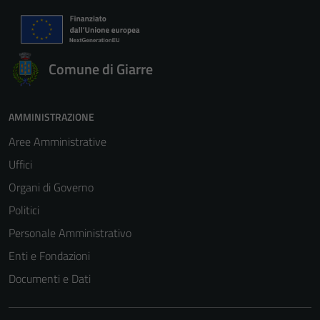
Comune di Giarre
Tecnici
AMMINISTRAZIONE
Questi cookie
Aree Amministrative
sono necessari
per il
Uffici
funzionamento
Organi di Governo
del sito e non
Politici
possono
essere
Personale Amministrativo
disabilitati.
Enti e Fondazioni
Questi cookie
Documenti e Dati
non raccolgono
informazioni
personali.