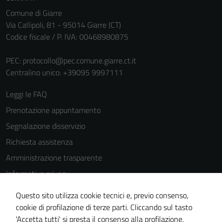
Comune di Giarre
Via Callipoli, 81 - 95014 Giarre (CT)
Codice fiscale / P. IVA: 00468980875
PEC:
protocollo@pec.comune.giarre.ct.it
Centralino unico: +39095 9997111
Leggi le FAQ
Prenotazione appuntamento
Segnalazione disservizio
Richiesta assistenza
Amministrazione trasparente
Informativa privacy
Cookie Policy
Questo sito utilizza cookie tecnici e, previo consenso,
Note legali
cookie di profilazione di terze parti. Cliccando sul tasto
'Accetta tutti' si presta il consenso alla profilazione,
Dichiarazione di accessibilità