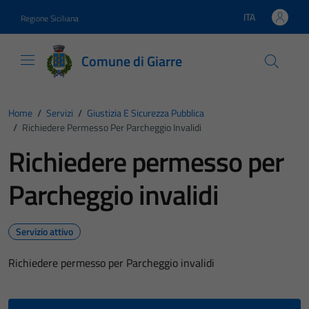
Vai ai contenuti
Vai al footer
ITA
Regione Siciliana
Lingua attiva:
Comune di Giarre
Home
/
Servizi
/
Giustizia E Sicurezza Pubblica
/
Richiedere Permesso Per Parcheggio Invalidi
Richiedere permesso per
Parcheggio invalidi
Servizio attivo
Richiedere permesso per Parcheggio invalidi