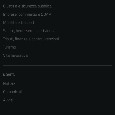
Giustizia e sicurezza pubblica
Imprese, commercio e SUAP
Mobilità e trasporti
Salute, benessere e assistenza
Tributi, finanze e contravvenzioni
Turismo
Vita lavorativa
Tecnici
Questi cookie
sono necessari
NOVITÀ
per il
Notizie
funzionamento
del sito e non
Comunicati
possono
Avvisi
essere
disabilitati.