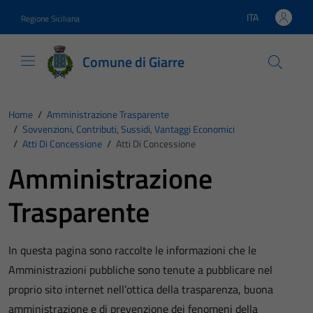
Vai ai contenuti
Vai al footer
ITA
Regione Siciliana
Lingua attiva:
Comune di Giarre
Home
/
Amministrazione Trasparente
/
Sovvenzioni, Contributi, Sussidi, Vantaggi Economici
/
Atti Di Concessione
/
Atti Di Concessione
Amministrazione
Trasparente
In questa pagina sono raccolte le informazioni che le
Amministrazioni pubbliche sono tenute a pubblicare nel
proprio sito internet nell’ottica della trasparenza, buona
amministrazione e di prevenzione dei fenomeni della