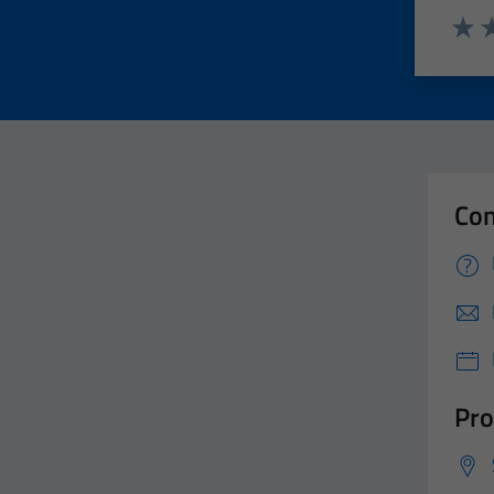
Valut
Va
Con
Pro