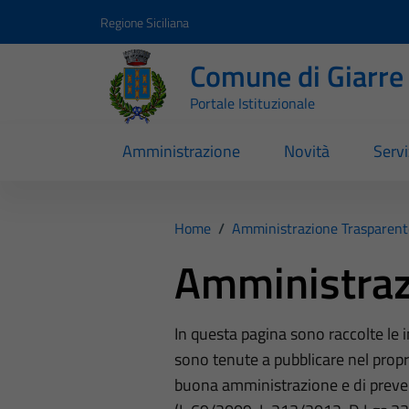
Vai ai contenuti
Vai al footer
Regione Siciliana
Comune di Giarre
Portale Istituzionale
Amministrazione
Novità
Servi
Home
/
Amministrazione Trasparent
Amministraz
In questa pagina sono raccolte le
sono tenute a pubblicare nel propri
buona amministrazione e di preve