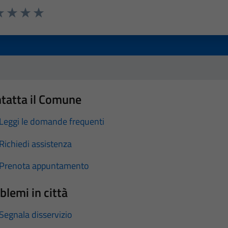
a 1 stelle su 5
luta 2 stelle su 5
Valuta 3 stelle su 5
Valuta 4 stelle su 5
Valuta 5 stelle su 5
tatta il Comune
Leggi le domande frequenti
Richiedi assistenza
Prenota appuntamento
blemi in città
Segnala disservizio