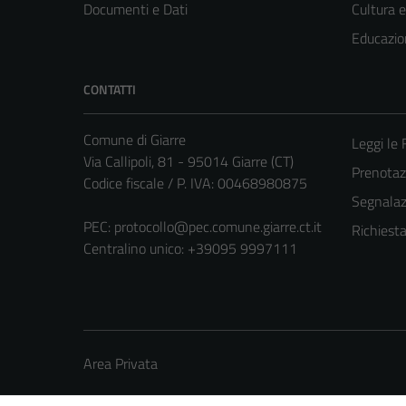
Documenti e Dati
Cultura 
Educazio
CONTATTI
Comune di Giarre
Leggi le
Via Callipoli, 81 - 95014 Giarre (CT)
Prenota
Codice fiscale / P. IVA: 00468980875
Segnalazi
PEC:
protocollo@pec.comune.giarre.ct.it
Richiest
Centralino unico: +39095 9997111
Area Privata