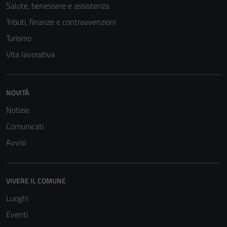
Salute, benessere e assistenza
Tributi, finanze e contravvenzioni
Turismo
Vita lavorativa
Tecnici
NOVITÀ
Questi cookie
Notizie
sono necessari
Comunicati
per il
funzionamento
Avvisi
del sito e non
possono
essere
VIVERE IL COMUNE
disabilitati.
Luoghi
Questi cookie
non raccolgono
Eventi
informazioni