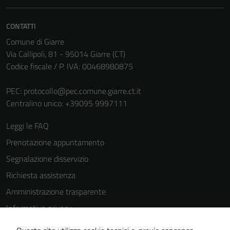
personali.
CONTATTI
Comune di Giarre
Via Callipoli, 81 - 95014 Giarre (CT)
Codice fiscale / P. IVA: 00468980875
PEC:
protocollo@pec.comune.giarre.ct.it
Centralino unico: +39095 9997111
Leggi le FAQ
Prenotazione appuntamento
Segnalazione disservizio
Richiesta assistenza
Amministrazione trasparente
Informativa privacy
Cookie Policy