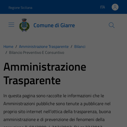
Vai ai contenuti
Vai al footer
ITA
Regione Siciliana
Lingua attiva:
Comune di Giarre
Home
/
Amministrazione Trasparente
/
Bilanci
/
Bilancio Preventivo E Consuntivo
Amministrazione
Trasparente
In questa pagina sono raccolte le informazioni che le
Amministrazioni pubbliche sono tenute a pubblicare nel
proprio sito internet nell’ottica della trasparenza, buona
amministrazione e di prevenzione dei fenomeni della