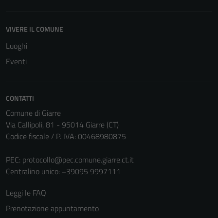
sono necessari
per il
VIVERE IL COMUNE
funzionamento
del sito e non
Luoghi
possono
Eventi
essere
disabilitati.
Questi cookie
CONTATTI
non raccolgono
Comune di Giarre
informazioni
Via Callipoli, 81 - 95014 Giarre (CT)
personali.
Codice fiscale / P. IVA: 00468980875
PEC:
protocollo@pec.comune.giarre.ct.it
Centralino unico: +39095 9997111
Leggi le FAQ
Prenotazione appuntamento