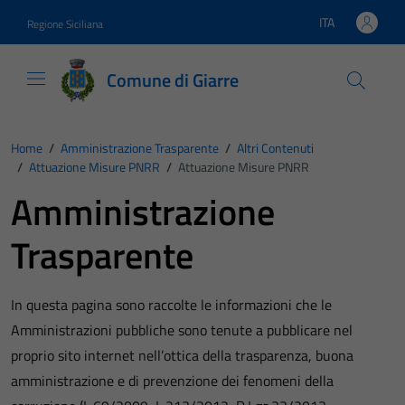
Vai ai contenuti
Vai al footer
ITA
Regione Siciliana
Lingua attiva:
Comune di Giarre
Home
/
Amministrazione Trasparente
/
Altri Contenuti
/
Attuazione Misure PNRR
/
Attuazione Misure PNRR
Amministrazione
Trasparente
In questa pagina sono raccolte le informazioni che le
Amministrazioni pubbliche sono tenute a pubblicare nel
proprio sito internet nell’ottica della trasparenza, buona
amministrazione e di prevenzione dei fenomeni della