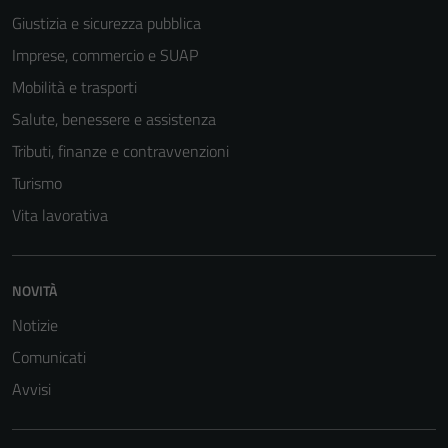
Giustizia e sicurezza pubblica
Imprese, commercio e SUAP
Mobilità e trasporti
Salute, benessere e assistenza
Tributi, finanze e contravvenzioni
Turismo
Vita lavorativa
Tecnici
Questi cookie
sono necessari
NOVITÀ
per il
Notizie
funzionamento
del sito e non
Comunicati
possono
Avvisi
essere
disabilitati.