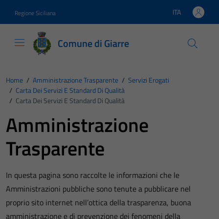
Vai ai contenuti
Vai al footer
ITA
Regione Siciliana
Lingua attiva:
Comune di Giarre
Home
/
Amministrazione Trasparente
/
Servizi Erogati
/
Carta Dei Servizi E Standard Di Qualità
/
Carta Dei Servizi E Standard Di Qualità
Amministrazione
Trasparente
In questa pagina sono raccolte le informazioni che le
Amministrazioni pubbliche sono tenute a pubblicare nel
proprio sito internet nell’ottica della trasparenza, buona
amministrazione e di prevenzione dei fenomeni della