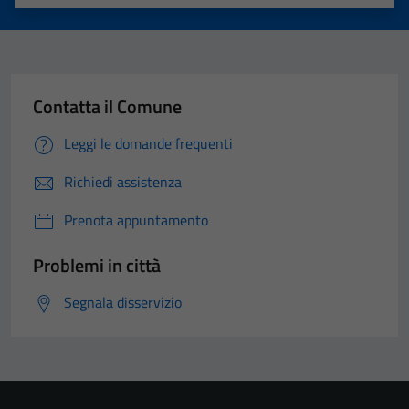
Valuta 1 stelle su 5
Valuta 2 stelle su 5
Valuta 3 stelle su 5
Valuta 4 stelle su 5
Valuta 5 stelle su 5
Contatta il Comune
Leggi le domande frequenti
Richiedi assistenza
Prenota appuntamento
Problemi in città
Segnala disservizio