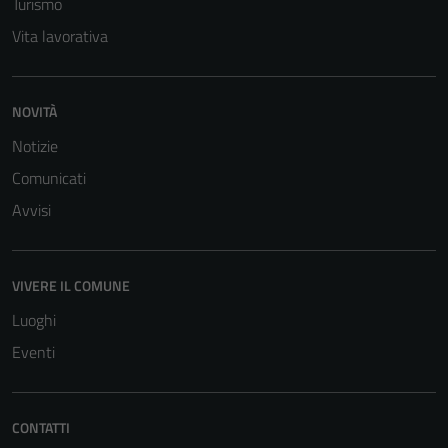
Turismo
funzionamento
Vita lavorativa
del sito e non
possono
essere
NOVITÀ
disabilitati.
Questi cookie
Notizie
non raccolgono
Comunicati
informazioni
Avvisi
personali.
VIVERE IL COMUNE
Luoghi
Eventi
CONTATTI