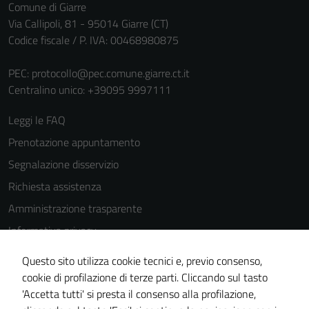
Comune di Giarre
Via Callipoli, 81 - 95014 Giarre (CT)
Codice fiscale / P. IVA: 00468980875
PEC:
protocollo@pec.comune.giarre.ct.it
Centralino unico: +39095 9997111
Leggi le FAQ
Prenotazione appuntamento
Segnalazione disservizio
Richiesta assistenza
Amministrazione trasparente
Informativa privacy
Cookie Policy
Questo sito utilizza cookie tecnici e, previo consenso,
Note legali
cookie di profilazione di terze parti. Cliccando sul tasto
'Accetta tutti' si presta il consenso alla profilazione,
Dichiarazione di accessibilità