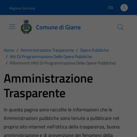
Vai ai contenuti
Vai al footer
ITA
Regione Siciliana
Lingua attiva:
Comune di Giarre
Home
/
Amministrazione Trasparente
/
Opere Pubbliche
/
Atti Di Programmazione Delle Opere Pubbliche
/
Riferimenti (Atti Di Programmazione Delle Opere Pubbliche)
Amministrazione
Trasparente
In questa pagina sono raccolte le informazioni che le
Amministrazioni pubbliche sono tenute a pubblicare nel
proprio sito internet nell’ottica della trasparenza, buona
amministrazione e di prevenzione dei fenomeni della