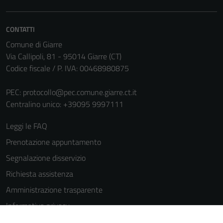
CONTATTI
Comune di Giarre
Via Callipoli, 81 - 95014 Giarre (CT)
Codice fiscale / P. IVA: 00468980875
PEC:
protocollo@pec.comune.giarre.ct.it
Centralino unico: +39095 9997111
Leggi le FAQ
Prenotazione appuntamento
Segnalazione disservizio
Richiesta assistenza
Amministrazione trasparente
Informativa privacy
Cookie Policy