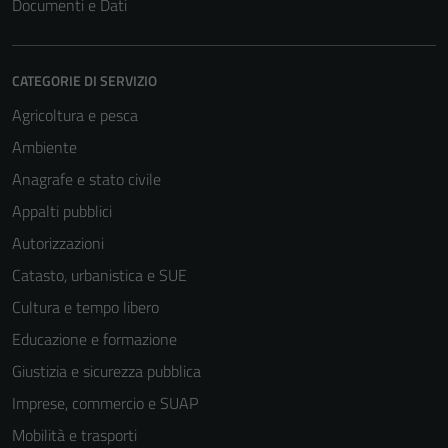
Documenti e Dati
CATEGORIE DI SERVIZIO
Agricoltura e pesca
Ambiente
Anagrafe e stato civile
Tecnici
Questi cookie
Appalti pubblici
sono necessari
Autorizzazioni
per il
Catasto, urbanistica e SUE
funzionamento
del sito e non
Cultura e tempo libero
possono
Educazione e formazione
essere
Giustizia e sicurezza pubblica
disabilitati.
Questi cookie
Imprese, commercio e SUAP
non raccolgono
Mobilità e trasporti