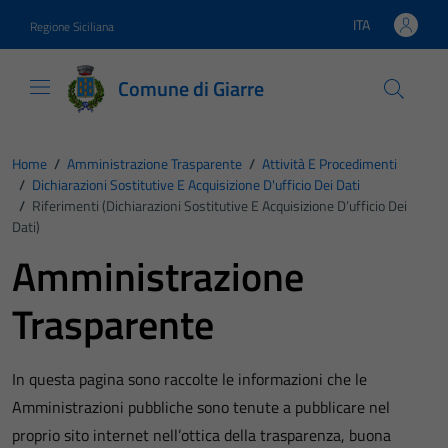
Vai ai contenuti
Vai al footer
ITA
Regione Siciliana
Lingua attiva:
Comune di Giarre
Home
/
Amministrazione Trasparente
/
Attività E Procedimenti
/
Dichiarazioni Sostitutive E Acquisizione D'ufficio Dei Dati
/
Riferimenti (Dichiarazioni Sostitutive E Acquisizione D’ufficio Dei
Dati)
Amministrazione
Trasparente
In questa pagina sono raccolte le informazioni che le
Amministrazioni pubbliche sono tenute a pubblicare nel
proprio sito internet nell’ottica della trasparenza, buona