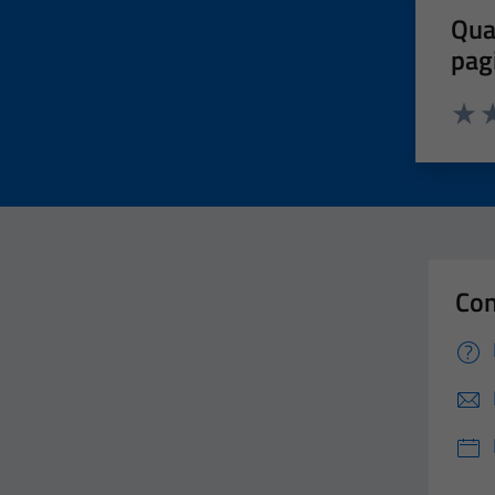
Qua
pag
Valut
Va
Con