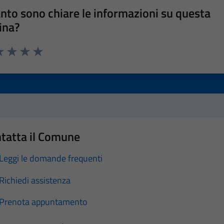
nto sono chiare le informazioni su questa
ina?
a 1 stelle su 5
luta 2 stelle su 5
Valuta 3 stelle su 5
Valuta 4 stelle su 5
Valuta 5 stelle su 5
tatta il Comune
Leggi le domande frequenti
Richiedi assistenza
Prenota appuntamento