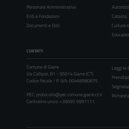
Personale Amministrativo
Autorizza
Enti e Fondazioni
Catasto,
Documenti e Dati
Cultura 
Educazio
CONTATTI
Comune di Giarre
Leggi le
Via Callipoli, 81 - 95014 Giarre (CT)
Prenota
Codice fiscale / P. IVA: 00468980875
Segnalazi
PEC:
protocollo@pec.comune.giarre.ct.it
Richiest
Centralino unico: +39095 9997111