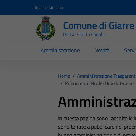
Vai ai contenuti
Vai al footer
Regione Siciliana
Comune di Giarre
Portale Istituzionale
Amministrazione
Novità
Servi
Home
/
Amministrazione Trasparent
/
Riferimenti (Nuclei Di Valutazione 
Amministraz
In questa pagina sono raccolte le
sono tenute a pubblicare nel propri
buona amministrazione e di preve