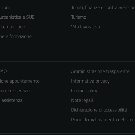
zioni
Tributi, finanze e contravvenzion
 urbanistica e SUE
Turismo
e tempo libero
Vita lavorativa
ne e formazione
 FAQ
Amministrazione trasparente
zione appuntamento
Informativa privacy
Tecnici
one disservizio
Cookie Policy
Questi cookie
sono necessari
a assistenza
Note legali
per il
Dichiarazione di accessibilità
funzionamento
Piano di miglioramento del sito
del sito e non
possono