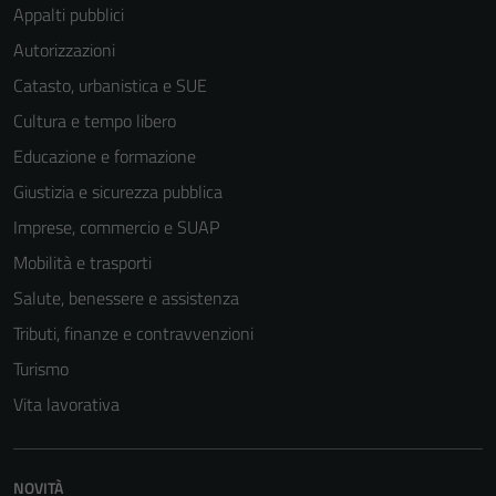
Appalti pubblici
Autorizzazioni
Catasto, urbanistica e SUE
Tecnici
Cultura e tempo libero
Questi cookie
sono necessari
Educazione e formazione
per il
Giustizia e sicurezza pubblica
funzionamento
Imprese, commercio e SUAP
del sito e non
possono
Mobilità e trasporti
essere
Salute, benessere e assistenza
disabilitati.
Tributi, finanze e contravvenzioni
Questi cookie
non raccolgono
Turismo
informazioni
Vita lavorativa
personali.
NOVITÀ