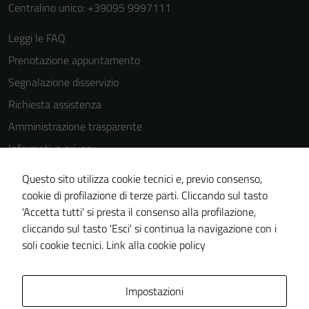
Centralino unico: +39095 9997111
Leggi le FAQ
Prenotazione appuntamento
Segnalazione disservizio
Richiesta assistenza
Amministrazione trasparente
Informativa privacy
Cookie Policy
Questo sito utilizza cookie tecnici e, previo consenso,
Note legali
cookie di profilazione di terze parti. Cliccando sul tasto
'Accetta tutti' si presta il consenso alla profilazione,
Dichiarazione di accessibilità
cliccando sul tasto 'Esci' si continua la navigazione con i
Piano di miglioramento del sito
soli cookie tecnici.
Link alla cookie policy
Area Privata
Impostazioni