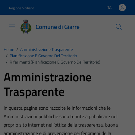
Vai ai contenuti
Vai al footer
ITA
Regione Siciliana
Lingua attiva:
Comune di Giarre
Home
/
Amministrazione Trasparente
/
Pianificazione E Governo Del Territorio
/
Riferimenti (Pianificazione E Governo Del Territorio)
Amministrazione
Trasparente
In questa pagina sono raccolte le informazioni che le
Amministrazioni pubbliche sono tenute a pubblicare nel
proprio sito internet nell’ottica della trasparenza, buona
amministrazione e di prevenzione dei fenomeni della