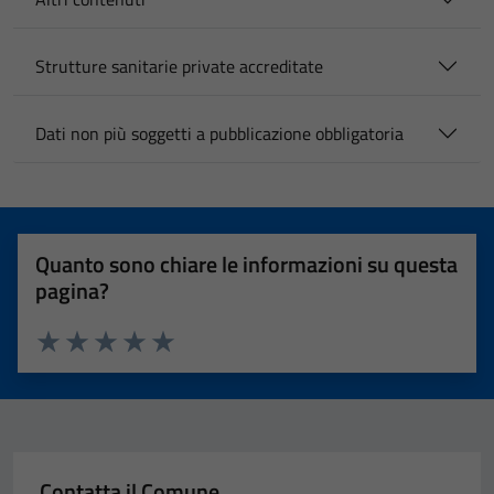
Strutture sanitarie private accreditate
Dati non più soggetti a pubblicazione obbligatoria
Quanto sono chiare le informazioni su questa
pagina?
Valuta 1 stelle su 5
Valuta 2 stelle su 5
Valuta 3 stelle su 5
Valuta 4 stelle su 5
Valuta 5 stelle su 5
Contatta il Comune