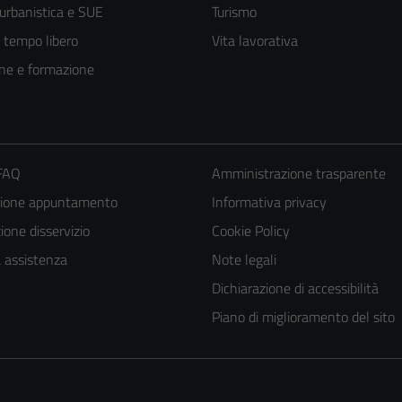
 urbanistica e SUE
Turismo
e tempo libero
Vita lavorativa
ne e formazione
 FAQ
Amministrazione trasparente
zione appuntamento
Informativa privacy
Tecnici
one disservizio
Cookie Policy
Questi cookie
a assistenza
Note legali
sono necessari
Dichiarazione di accessibilità
per il
Piano di miglioramento del sito
funzionamento
del sito e non
possono
essere