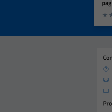
pag
Valut
Va
Con
Pro