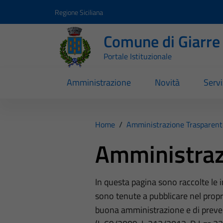
Vai ai contenuti
Vai al footer
Regione Siciliana
Comune di Giarre
Portale Istituzionale
Amministrazione
Novità
Servi
Home
/
Amministrazione Trasparent
Amministraz
In questa pagina sono raccolte le
sono tenute a pubblicare nel propri
buona amministrazione e di preve