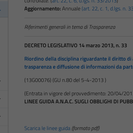
controllate. (
art. 22, c. 6, d.lgs. n. 33/2013
)
Aggiornamento:
Annuale
(art. 22, c. 1, d.lgs. n.
Riferimenti generali in tema di Trasparenza
DECRETO LEGISLATIVO 14 marzo 2013, n. 33
Riordino della disciplina riguardante il diritto di 
trasparenza e diffusione di informazioni da par
(13G00076)
(GU n.80 del 5-4-2013 )
(Entrata in vigore del provvedimento: 20/04/201
LINEE GUIDA A.N.A.C. SUGLI OBBLIGHI DI PU
Scarica le linee guida
(formato pdf)