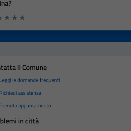
ina?
a 1 stelle su 5
luta 2 stelle su 5
Valuta 3 stelle su 5
Valuta 4 stelle su 5
Valuta 5 stelle su 5
tatta il Comune
Leggi le domande frequenti
Richiedi assistenza
Prenota appuntamento
blemi in città