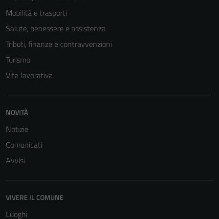
Mobilità e trasporti
Salute, benessere e assistenza
Tributi, finanze e contravvenzioni
Turismo
Vita lavorativa
Tecnici
Questi cookie
NOVITÀ
sono necessari
Notizie
per il
Comunicati
funzionamento
del sito e non
Avvisi
possono
essere
disabilitati.
VIVERE IL COMUNE
Questi cookie
Luoghi
non raccolgono