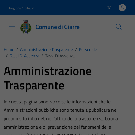
Vai ai contenuti
Vai al footer
ITA
Regione Siciliana
Lingua attiva:
Comune di Giarre
Home
/
Amministrazione Trasparente
/
Personale
/
Tassi Di Assenza
/
Tassi Di Assenza
Amministrazione
Trasparente
In questa pagina sono raccolte le informazioni che le
Amministrazioni pubbliche sono tenute a pubblicare nel
proprio sito internet nell’ottica della trasparenza, buona
amministrazione e di prevenzione dei fenomeni della