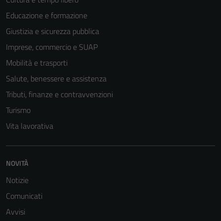
Educazione e formazione
Giustizia e sicurezza pubblica
Imprese, commercio e SUAP
Mobilità e trasporti
Salute, benessere e assistenza
Tributi, finanze e contravvenzioni
Turismo
Tecnici
Vita lavorativa
Questi cookie
sono necessari
per il
NOVITÀ
funzionamento
Notizie
del sito e non
Comunicati
possono
essere
Avvisi
disabilitati.