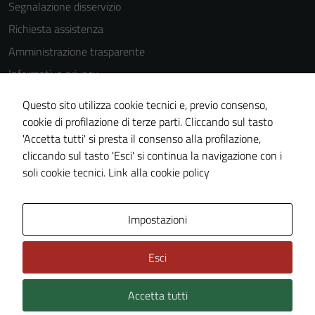
Segnalazione disservizio
Richiesta assistenza
Amministrazione trasparente
Informativa privacy
Cookie Policy
Questo sito utilizza cookie tecnici e, previo consenso,
Note legali
cookie di profilazione di terze parti. Cliccando sul tasto
'Accetta tutti' si presta il consenso alla profilazione,
Dichiarazione di accessibilità
cliccando sul tasto 'Esci' si continua la navigazione con i
Piano di miglioramento del sito
soli cookie tecnici.
Link alla cookie policy
Area Privata
Impostazioni
Esci
Accetta tutti
Credits: ©
Technical Design s.r.l.