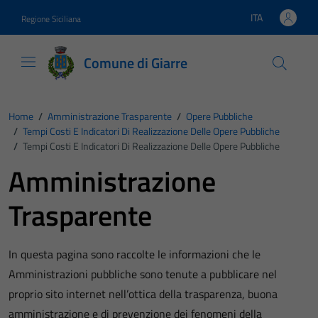
Vai ai contenuti
Vai al footer
ITA
Regione Siciliana
Lingua attiva:
Comune di Giarre
Home
/
Amministrazione Trasparente
/
Opere Pubbliche
/
Tempi Costi E Indicatori Di Realizzazione Delle Opere Pubbliche
/
Tempi Costi E Indicatori Di Realizzazione Delle Opere Pubbliche
Amministrazione
Trasparente
In questa pagina sono raccolte le informazioni che le
Amministrazioni pubbliche sono tenute a pubblicare nel
proprio sito internet nell’ottica della trasparenza, buona
amministrazione e di prevenzione dei fenomeni della