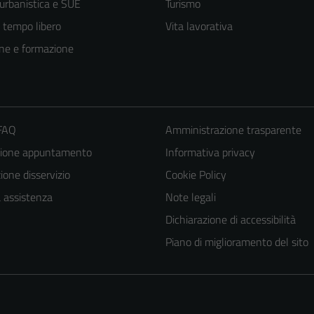
 urbanistica e SUE
Turismo
e tempo libero
Vita lavorativa
ne e formazione
 FAQ
Amministrazione trasparente
zione appuntamento
Informativa privacy
one disservizio
Cookie Policy
Tecnici
Questi cookie
a assistenza
Note legali
sono necessari
Dichiarazione di accessibilità
per il
Piano di miglioramento del sito
funzionamento
del sito e non
possono
essere