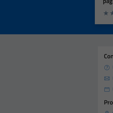
pag
Valut
Va
Con
Pro