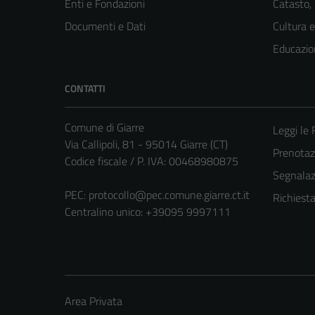
Enti e Fondazioni
Catasto,
Documenti e Dati
Cultura 
Educazio
CONTATTI
Comune di Giarre
Leggi le
Via Callipoli, 81 - 95014 Giarre (CT)
Prenota
Codice fiscale / P. IVA: 00468980875
Segnalazi
PEC:
protocollo@pec.comune.giarre.ct.it
Richiest
Centralino unico: +39095 9997111
Area Privata