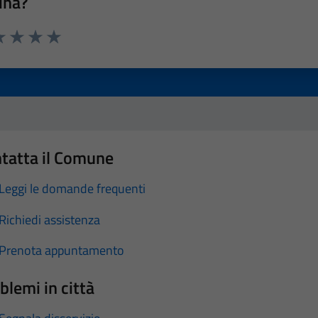
ina?
a 1 stelle su 5
luta 2 stelle su 5
Valuta 3 stelle su 5
Valuta 4 stelle su 5
Valuta 5 stelle su 5
tatta il Comune
Leggi le domande frequenti
Richiedi assistenza
Prenota appuntamento
blemi in città